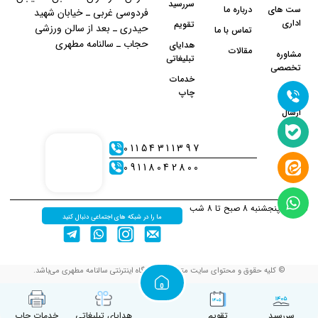
سررسید
ست های
درباره ما
فردوسی غربی ـ خیابان شهید
اداری
تقویم
حیدری ـ بعد از سالن ورزشی
تماس با ما
حجاب ـ سالنامه مطهری
هدایای
مقالات
مشاوره
تبلیغاتی
تخصصی
خدمات
چاپ
نحوه
ارسال
01154311397
09118042800
شنبه تا پنجشنبه 8 صبح تا 8 شب
ما را در شبکه های اجتماعی دنبال کنید
© کلیه حقوق و محتوای سایت متعلق به فروشگاه اینترنتی سالنامه مطهری می‌باشد.
سررسید
تقویم
هدایای تبلیغاتی
خدمات چاپ