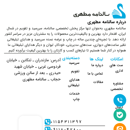
درباره سالنامه مطهری
سالنامه مطهری، به‌عنوان تنها مرکز پخش تخصصی سالنامه، سررسید و تقویم در شمال
ایران، افتخار دارد بهترین و باکیفیت‌ترین محصولات را به مشتریان عزیز در سراسر کشور
ارائه دهد. با تجربه‌ای چندین ساله در چاپ و عرضه عمده سررسید و هدایای تبلیغاتی
نظیر ساعت‌های دیواری، ست‌های مدیریتی، خودکار، لیوان و دیگر هدایای تبلیغاتی ما
همواره در کنار شما هستیم تا نیازهای کسب و کارتان را با بهترین کیفیت برآورده کنیم.
دسته‌بندی
امکانات
لینک ها
آدرس: مازندران ـ تنکابن ـ خیابان
سررسید
ست های
درباره ما
فردوسی غربی ـ خیابان شهید
اداری
تقویم
حیدری ـ بعد از سالن ورزشی
تماس با ما
حجاب ـ سالنامه مطهری
هدایای
مقالات
مشاوره
تبلیغاتی
تخصصی
خدمات
چاپ
نحوه
ارسال
01154311397
09118042800