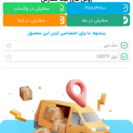
09118042800
سفارش در واتساپ
سفارش در بله
سفارش در ایتا
پیشنهاد ما برای اختصاصی کردن این محصول
حک لیزر
لیبل UVDTF