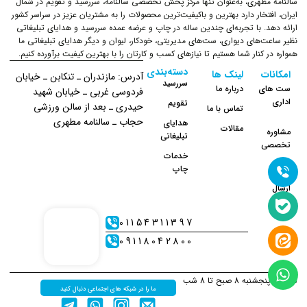
سالنامه مطهری، به‌عنوان تنها مرکز پخش تخصصی سالنامه، سررسید و تقویم در شمال
ایران، افتخار دارد بهترین و باکیفیت‌ترین محصولات را به مشتریان عزیز در سراسر کشور
ارائه دهد. با تجربه‌ای چندین ساله در چاپ و عرضه عمده سررسید و هدایای تبلیغاتی
نظیر ساعت‌های دیواری، ست‌های مدیریتی، خودکار، لیوان و دیگر هدایای تبلیغاتی ما
همواره در کنار شما هستیم تا نیازهای کسب و کارتان را با بهترین کیفیت برآورده کنیم.
دسته‌بندی
امکانات
لینک ها
آدرس: مازندران ـ تنکابن ـ خیابان
سررسید
ست های
درباره ما
فردوسی غربی ـ خیابان شهید
اداری
تقویم
حیدری ـ بعد از سالن ورزشی
تماس با ما
حجاب ـ سالنامه مطهری
هدایای
مقالات
مشاوره
تبلیغاتی
تخصصی
خدمات
چاپ
نحوه
ارسال
01154311397
09118042800
شنبه تا پنجشنبه 8 صبح تا 8 شب
ما را در شبکه های اجتماعی دنبال کنید