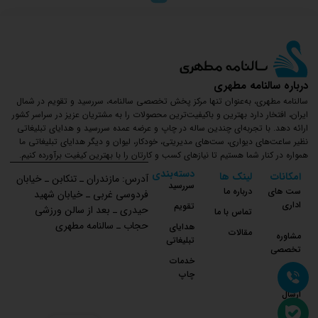
درباره سالنامه مطهری
سالنامه مطهری، به‌عنوان تنها مرکز پخش تخصصی سالنامه، سررسید و تقویم در شمال
ایران، افتخار دارد بهترین و باکیفیت‌ترین محصولات را به مشتریان عزیز در سراسر کشور
ارائه دهد. با تجربه‌ای چندین ساله در چاپ و عرضه عمده سررسید و هدایای تبلیغاتی
نظیر ساعت‌های دیواری، ست‌های مدیریتی، خودکار، لیوان و دیگر هدایای تبلیغاتی ما
همواره در کنار شما هستیم تا نیازهای کسب و کارتان را با بهترین کیفیت برآورده کنیم.
دسته‌بندی
امکانات
لینک ها
آدرس: مازندران ـ تنکابن ـ خیابان
سررسید
ست های
درباره ما
فردوسی غربی ـ خیابان شهید
اداری
تقویم
حیدری ـ بعد از سالن ورزشی
تماس با ما
حجاب ـ سالنامه مطهری
هدایای
مقالات
مشاوره
تبلیغاتی
تخصصی
خدمات
چاپ
نحوه
ارسال