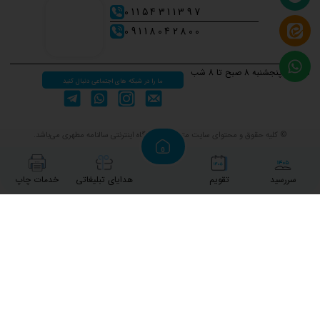
01154311397
09118042800
شنبه تا پنجشنبه 8 صبح تا 8 شب
ما را در شبکه های اجتماعی دنبال کنید
© کلیه حقوق و محتوای سایت متعلق به فروشگاه اینترنتی سالنامه مطهری می‌باشد.
سررسید
تقویم
هدایای تبلیغاتی
خدمات چاپ