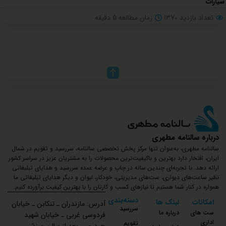
سیارات
تعداد بازدید 1370
زمان مطالعه
5
دقیقه
درباره سالنامه مطهری
سالنامه مطهری، به‌عنوان تنها مرکز پخش تخصصی سالنامه، سررسید و تقویم در شمال
ایران، افتخار دارد بهترین و باکیفیت‌ترین محصولات را به مشتریان عزیز در سراسر کشور
ارائه دهد. با تجربه‌ای چندین ساله در چاپ و عرضه عمده سررسید و هدایای تبلیغاتی
نظیر ساعت‌های دیواری، ست‌های مدیریتی، خودکار، لیوان و دیگر هدایای تبلیغاتی ما
همواره در کنار شما هستیم تا نیازهای کسب و کارتان را با بهترین کیفیت برآورده کنیم.
دسته‌بندی
امکانات
لینک ها
آدرس: مازندران ـ تنکابن ـ خیابان
سررسید
ست های
درباره ما
فردوسی غربی ـ خیابان شهید
اداری
تقویم
حیدری ـ بعد از سالن ورزشی