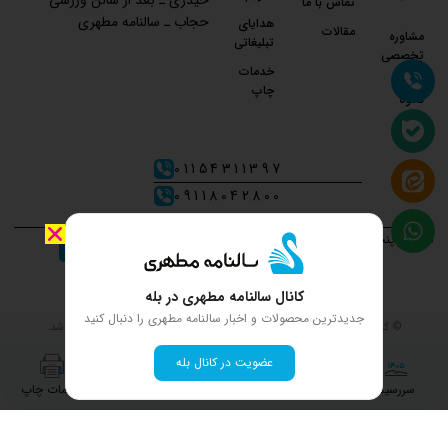
تماس با ما
حجاب ـ سالنامه مطهری
هدایای
مقالات
مشاوره
تبلیغاتی
تخصصی
خدمات
چاپ
نحوه
ارسال
01154311397
09118042800
شنبه تا پنجشنبه 8 صبح تا 8 شب
ما را در شبکه های اجتماعی دنبال کنید
کانال سالنامه مطهری در بله
جدیدترین محصولات و اخبار سالنامه مطهری را دنبال کنید
© کلیه حقوق و محتوای سایت متعلق به فروشگاه اینترنتی سالنامه مطهری می‌باشد.
عضویت در کانال بله
سررسید
تقویم
هدایای تبلیغاتی
خدمات چاپ