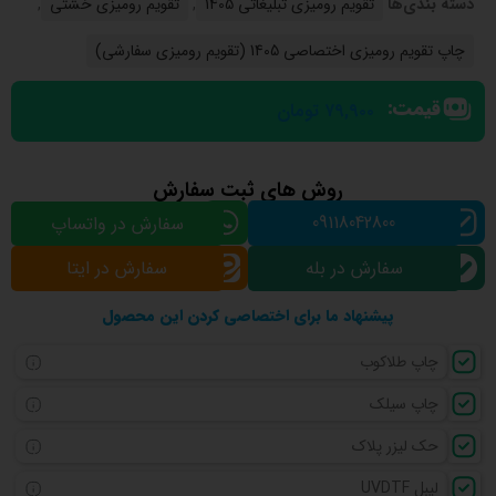
دسته بندی‌ها
تقویم رومیزی تبلیغاتی 1405
,
تقویم رومیزی خشتی
,
چاپ تقویم رومیزی اختصاصی 1405 (تقویم رومیزی سفارشی)
قیمت:
۷۹,۹۰۰
تومان
روش های ثبت سفارش
09118042800
سفارش در واتساپ
سفارش در بله
سفارش در ایتا
پیشنهاد ما برای اختصاصی کردن این محصول
چاپ طلاکوب
چاپ سیلک
حک لیزر پلاک
لیبل UVDTF