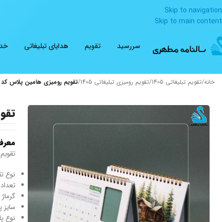
Skip to navigation
Skip to main content
سررسید
تقویم
هدایای تبلیغاتی
خدم
خانه
/
تقویم تبلیغاتی 1405
/
تقویم رومیزی تبلیغاتی 1405
/
تقویم رومیزی هامین پلاس کد 275
تقوی
معرف
تقویم
نوع تق
تعداد صفحات
گرماژ گلا
سایز پایه: ۲۰ * 
نوع پ