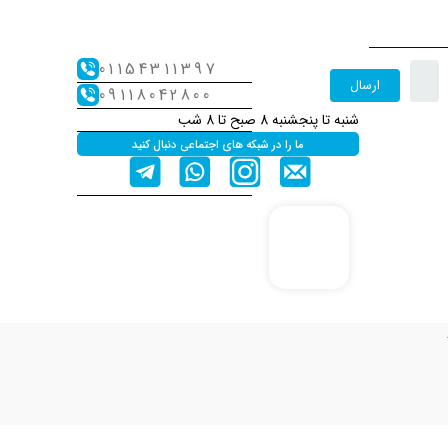
01154311397
ارسال
09118042800
شنبه تا پنجشنبه 8 صبح تا 8 شب
ما را در شبکه های اجتماعی دنبال کنید