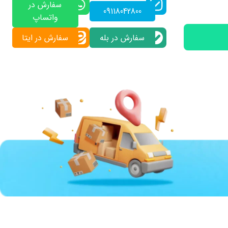
سفارش در
09118042800
واتساپ
سفارش در بله
سفارش در ایتا