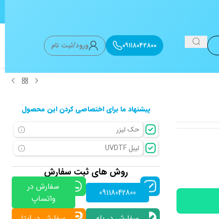
۰۹۱۱۸۰۴۲۸۰۰
ورود/ثبت نام
پیشنهاد ما برای اختصاصی کردن این محصول
حک لیزر
لیبل UVDTF
روش های ثبت سفارش
سفارش در
09118042800
واتساپ
سفارش در بله
سفارش در ایتا