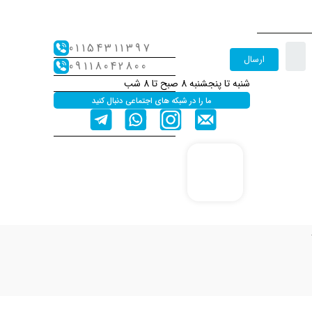
01154311397
ارسال
09118042800
شنبه تا پنجشنبه 8 صبح تا 8 شب
ما را در شبکه های اجتماعی دنبال کنید