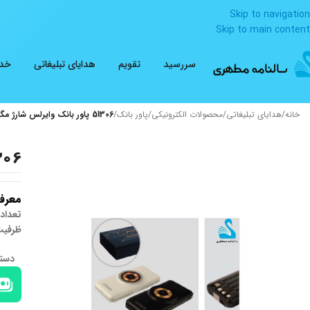
Skip to navigation
Skip to main content
سررسید
تقویم
هدایای تبلیغاتی
خدم
خانه
/
هدایای تبلیغاتی
/
محصولات الکترونیکی
/
پاور بانک
/
51306 پاور بانک وایرلس شارژ مگ سیف
51306 پاور بانک
معرف
تعداد 
ظرفیت 10000
دسته