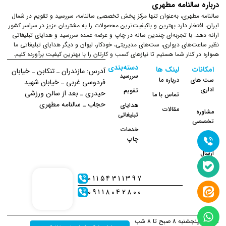
درباره سالنامه مطهری
سالنامه مطهری، به‌عنوان تنها مرکز پخش تخصصی سالنامه، سررسید و تقویم در شمال
ایران، افتخار دارد بهترین و باکیفیت‌ترین محصولات را به مشتریان عزیز در سراسر کشور
ارائه دهد. با تجربه‌ای چندین ساله در چاپ و عرضه عمده سررسید و هدایای تبلیغاتی
نظیر ساعت‌های دیواری، ست‌های مدیریتی، خودکار، لیوان و دیگر هدایای تبلیغاتی ما
همواره در کنار شما هستیم تا نیازهای کسب و کارتان را با بهترین کیفیت برآورده کنیم.
دسته‌بندی
امکانات
لینک ها
آدرس: مازندران ـ تنکابن ـ خیابان
سررسید
ست های
درباره ما
فردوسی غربی ـ خیابان شهید
اداری
تقویم
حیدری ـ بعد از سالن ورزشی
تماس با ما
حجاب ـ سالنامه مطهری
هدایای
مقالات
مشاوره
تبلیغاتی
تخصصی
خدمات
چاپ
نحوه
ارسال
01154311397
09118042800
شنبه تا پنجشنبه 8 صبح تا 8 شب