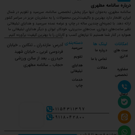
درباره سالنامه مطهری
سالنامه مطهری، به‌عنوان تنها مرکز پخش تخصصی سالنامه، سررسید و تقویم در شمال
ایران، افتخار دارد بهترین و باکیفیت‌ترین محصولات را به مشتریان عزیز در سراسر کشور
ارائه دهد. با تجربه‌ای چندین ساله در چاپ و عرضه عمده سررسید و هدایای تبلیغاتی
نظیر ساعت‌های دیواری، ست‌های مدیریتی، خودکار، لیوان و دیگر هدایای تبلیغاتی ما
همواره در کنار شما هستیم تا نیازهای کسب و کارتان را با بهترین کیفیت برآورده کنیم.
دسته‌بندی
امکانات
لینک ها
آدرس: مازندران ـ تنکابن ـ خیابان
سررسید
ست های
درباره ما
فردوسی غربی ـ خیابان شهید
اداری
تقویم
حیدری ـ بعد از سالن ورزشی
تماس با ما
حجاب ـ سالنامه مطهری
هدایای
مقالات
مشاوره
تبلیغاتی
تخصصی
خدمات
چاپ
نحوه
ارسال
01154311397
09118042800
شنبه تا پنجشنبه 8 صبح تا 8 شب