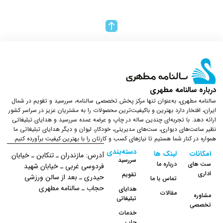
درباره سالنامه مطهری
سالنامه مطهری، به‌عنوان تنها مرکز پخش تخصصی سالنامه، سررسید و تقویم در شمال
ایران، افتخار دارد بهترین و باکیفیت‌ترین محصولات را به مشتریان عزیز در سراسر کشور
ارائه دهد. با تجربه‌ای چندین ساله در چاپ و عرضه عمده سررسید و هدایای تبلیغاتی
نظیر ساعت‌های دیواری، ست‌های مدیریتی، خودکار، لیوان و دیگر هدایای تبلیغاتی ما
همواره در کنار شما هستیم تا نیازهای کسب و کارتان را با بهترین کیفیت برآورده کنیم.
دسته‌بندی
امکانات
لینک ها
آدرس: مازندران ـ تنکابن ـ خیابان
سررسید
ست های
درباره ما
فردوسی غربی ـ خیابان شهید
اداری
تقویم
حیدری ـ بعد از سالن ورزشی
تماس با ما
حجاب ـ سالنامه مطهری
هدایای
مقالات
مشاوره
تبلیغاتی
تخصصی
خدمات
چاپ