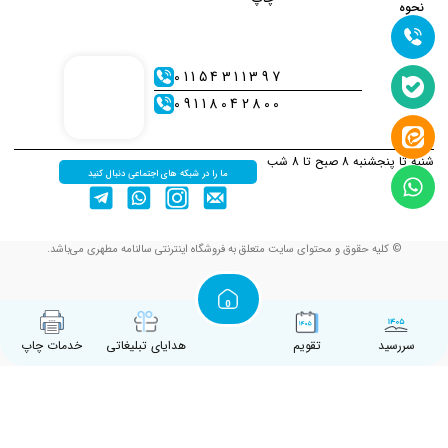
نحوه
ارسال
01154311397
09118042800
شنبه تا پنجشنبه 8 صبح تا 8 شب
ما را در شبکه های اجتماعی دنبال کنید
© کلیه حقوق و محتوای سایت متعلق به فروشگاه اینترنتی سالنامه مطهری می‌باشد.
سررسید
تقویم
هدایای تبلیغاتی
خدمات چاپ