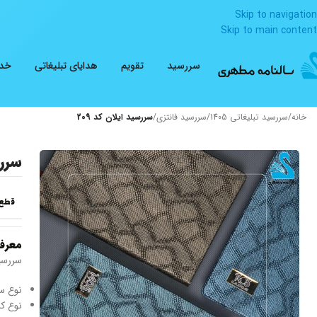
Skip to navigation
Skip to main content
سررسید
تقویم
هدایای تبلیغاتی
خدم
خانه
/
سررسید تبلیغاتی 1405
/
سررسید فانتزی
/
سررسید ایلان کد 209
سررس
قطع
معرف
سررسید
نوع س
نوع کاغذ: ۷۰ گرم