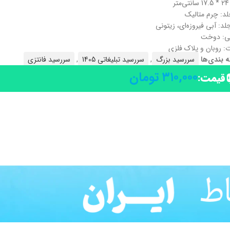
ر
لد: چرم متالیک
د: آبی فیروزه‌ای، زیتونی
ی: دوخت
: روبان و پلاک فلزی
 بندی‌ها
سررسید بزرگ
,
سررسید تبلیغاتی 1405
,
سررسید فانتزی
۳۱۰,۰۰۰
تومان
قیمت: