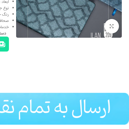
ابعاد: 24 * 17.5 سانتی‌مت
نوع ج
رنگ جل
صحاف
بزرگنمایی تصویر
خدمات
دسته