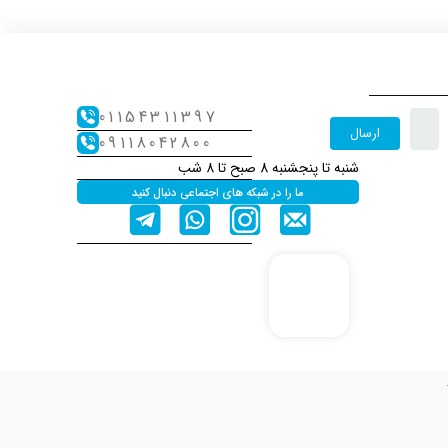
01154311397
ارسال
09118042800
شنبه تا پنجشنبه 8 صبح تا 8 شب
ما را در شبکه های اجتماعی دنبال کنید